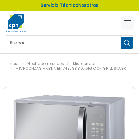
Servicio Técnico
Nosotros
Inicio
Electrodomésticos
Microondas
MICROONDAS MABE MEI1174ZJSS 30L DIG CON GRILL SILVER