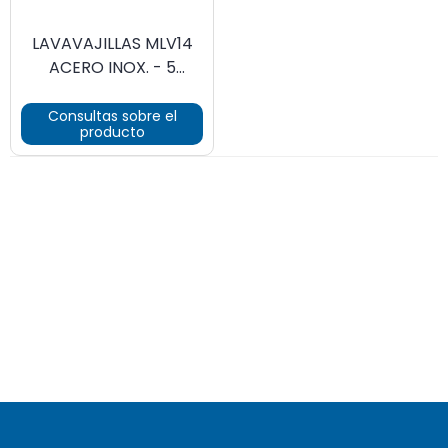
LAVAVAJILLAS MLV14
ACERO INOX. - 5
PROGRAMAS,
CAPACIDAD 14
Consultas sobre el
producto
CUBIERTOS